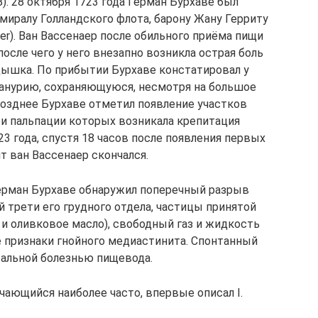
). 28 октября 1723 года Герман Бурхаве был
миралу Голландского флота, барону Жану Герриту
naer). Ван Вассенаер после обильного приёма пищи
после чего у него внезапно возникла острая боль
одышка. По прибытии Бурхаве констатировал у
и анурию, сохраняющуюся, несмотря на большое
озднее Бурхаве отметил появление участков
ри пальпации которых возникала крепитация
23 года, спустя 18 часов после появления первых
т ван Вассенаер скончался.
Герман Бурхаве обнаружил поперечный разрыв
 трети его грудного отдела, частицы принятой
 и оливковое масло), свободный газ и жидкость
е признаки гнойного медиастинита. Спонтанный
тальной болезнью пищевода.
ающийся наиболее часто, впервые описал I.