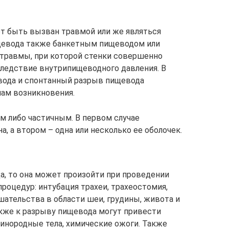
т быть вызван травмой или же являться
щевода также банкетным пищеводом или
 травмы, при которой стенки совершенно
ледствие внутрипищеводного давления. В
вода и спонтанный разрыв пищевода
нам возникновения.
 либо частичным. В первом случае
а, а втором – одна или несколько ее оболочек.
а, то она может произойти при проведении
роцедур: интубация трахеи, трахеостомия,
шательства в области шеи, грудины, живота и
кже к разрыву пищевода могут привести
 инородные тела, химические ожоги. Также