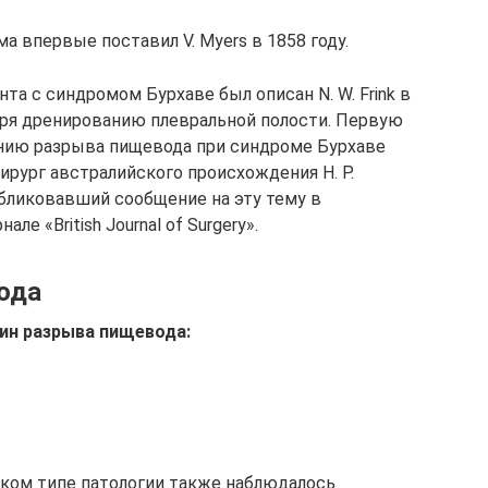
 впервые поставил V. Myers в 1858 году.
а с синдромом Бурхаве был описан N. W. Frink в
даря дренированию плевральной полости. Первую
нию разрыва пищевода при синдроме Бурхаве
ирург австралийского происхождения Н. Р.
опубликовавший сообщение на эту тему в
е «British Journal of Surgery».
ода
ин разрыва пищевода:
ском типе патологии также наблюдалось