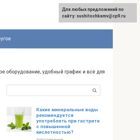
Для любых предложений по
Для любых предложений по
сайту: podgeludka@cp9.ru
сайту: sushitochkamv@cp9.ru
угое
е оборудование, удобный график и всё для
Поиск:
Какие минеральные воды
рекомендуется
употреблять при гастрите
с повышенной
кислотностью?
Заболевания