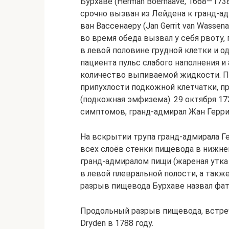
Бурхаве (Herman Boerhaave, 1668—1738
срочно вызван из Лейдена к гранд-ад
ван Вассенаеру (Jan Gerrit van Wasse
во время обеда вызвал у себя рвоту, 
в левой половине грудной клетки и 
пациента пульс слабого наполнения 
количество выпиваемой жидкости. П
припухлости подкожной клетчатки, п
(подкожная эмфизема). 29 октября 17
симптомов, гранд-адмирал Жан Герри
На вскрытии трупа гранд-адмирала 
всех слоёв стенки пищевода в нижней
гранд-адмиралом пищи (жареная утка
в левой плевральной полости, а такж
разрыв пищевода Бурхаве назвал фа
Продольный разрыв пищевода, встреч
Dryden в 1788 году.