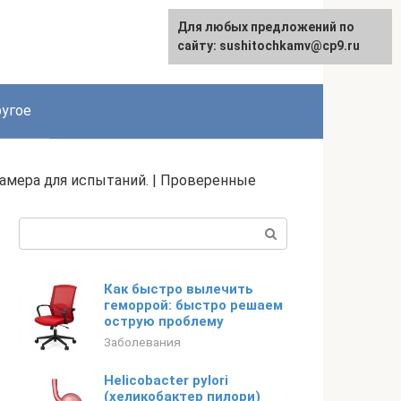
Для любых предложений по
Для любых предложений по
сайту: podgeludka@cp9.ru
сайту: sushitochkamv@cp9.ru
угое
амера для испытаний. | Проверенные
Поиск:
Как быстро вылечить
геморрой: быстро решаем
острую проблему
Заболевания
Helicobacter pylori
(хеликобактер пилори)