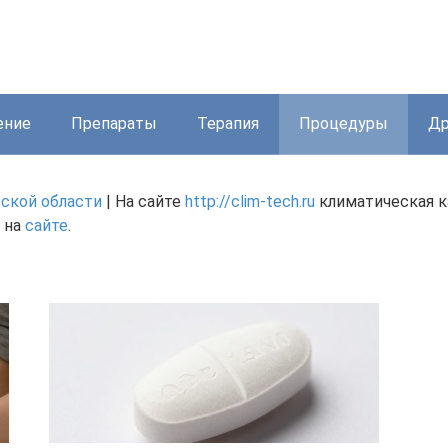
ение
Препараты
Терапия
Процедуры
Др
вской области
| На сайте
http://clim-tech.ru
климатическая к
 на
сайте
.