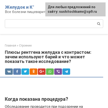
Перейти
Желудок и К°
Для любых предложений по
Для любых предложений по
к
Все болезни пищеварительной системы
сайту: podgeludka@cp9.ru
сайту: sushitochkamv@cp9.ru
контенту
Поиск:
Главная
»
Строение
Плюсы рентгена желудка с контрастом:
зачем используют барий и что может
показать такое исследование?
Когда показана процедура?
Обследование проводится при подозрении на