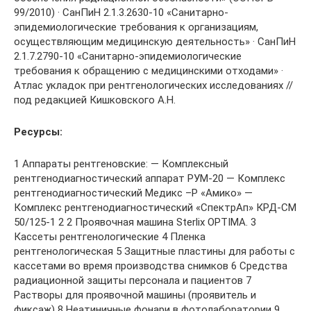
99/2010) · СанПиН 2.1.3.2630-10 «Санитарно-
эпидемиологические требования к организациям,
осуществляющим медицинскую деятельность» · СанПиН
2.1.7.2790-10 «Санитарно-эпидемиологические
требования к обращению с медицинскими отходами» ·
Атлас укладок при рентгенологических исследованиях //
под редакцией Кишковского А.Н.
Ресурсы:
1 Аппараты рентгеновские: — Комплексный
рентгенодиагностический аппарат РУМ-20 — Комплекс
рентгенодиагностический Медикс –Р «Амико» —
Комплекс рентгенодиагностический «СпектрАп» КРД-СМ
50/125-1 2 2 Проявочная машина Sterlix OPTIMA. 3
Кассеты рентгенологические 4 Пленка
рентгенологическая 5 Защитные пластины для работы с
кассетами во время производства снимков 6 Средства
радиационной защиты персонала и пациентов 7
Растворы для проявочной машины (проявитель и
фиксаж) 8 Неатиничные фонари в фотолаборатории 9