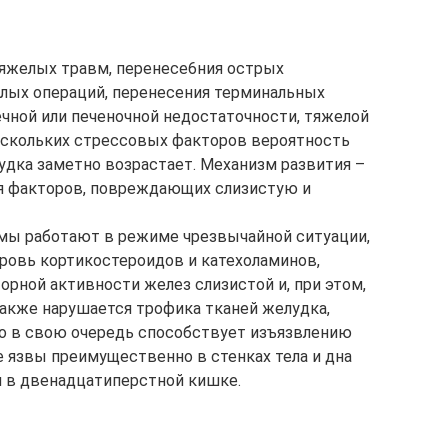
яжелых травм, перенесе6ния острых
елых операций, перенесения терминальных
чечной или печеночной недостаточности, тяжелой
ескольких стрессовых факторов вероятность
дка заметно возрастает. Механизм развития –
ия факторов, повреждающих слизистую и
темы работают в режиме чрезвычайной ситуации,
ровь кортикостероидов и катехоламинов,
ной активности желез слизистой и, при этом,
акже нарушается трофика тканей желудка,
то в свою очередь способствует изъязвлению
 язвы преимущественно в стенках тела и дна
я в двенадцатиперстной кишке.