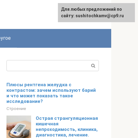
Для любых предложений по
Для любых предложений по
сайту: podgeludka@cp9.ru
сайту: sushitochkamv@cp9.ru
угое
Поиск:
Плюсы рентгена желудка с
контрастом: зачем используют барий
и что может показать такое
исследование?
Строение
Острая странгуляционная
кишечная
непроходимость, клиника,
диагностика, лечение.