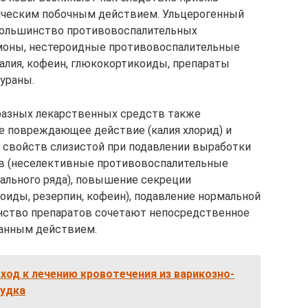
ическим побочным действием. Ульцерогенный
ольшинство противовоспалительных
моны, нестероидные противовоспалительные
калия, кофеин, глюкокортикоиды, препараты
фураны.
разных лекарственных средств также
ое повреждающее действие (калия хлорид) и
 свойств слизистой при подавлении выработки
в (неселективные противовоспалительные
ального ряда), повышение секреции
оиды, резерпин, кофеин), подавление нормальной
нство препаратов сочетают непосредственное
анным действием.
од к лечению кровотечения из варикозно-
лудка