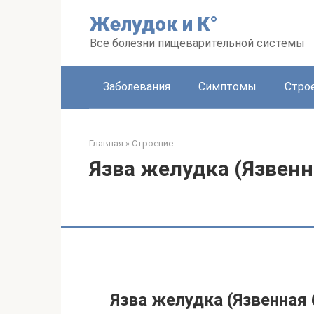
Перейти
Желудок и К°
к
контенту
Все болезни пищеварительной системы
Заболевания
Симптомы
Стро
Главная
»
Строение
Язва желудка (Язвенн
Язва желудка (Язвенная