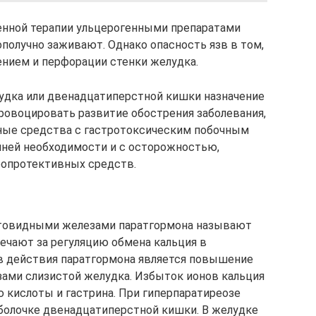
енной терапии ульцерогенными препаратами
ополучно заживают. Однако опасность язв в том,
ением и перфорации стенки желудка.
лудка или двенадцатиперстной кишки назначение
ровоцировать развитие обострения заболевания,
ные средства с гастротоксическим побочным
йней необходимости и с осторожностью,
опротективных средств.
товидными железами паратгормона называют
ечают за регуляцию обмена кальция в
в действия паратгормона является повышение
ами слизистой желудка. Избыток ионов кальция
 кислоты и гастрина. При гиперпаратиреозе
болочке двенадцатиперстной кишки. В желудке