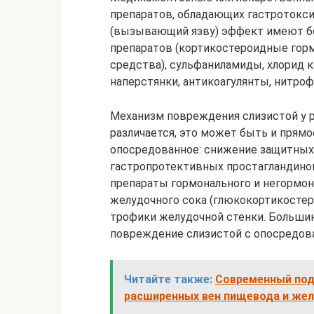
препаратов, обладающих гастротокс
(вызывающий язву) эффект имеют б
препаратов (кортикостероидные гор
средства), сульфаниламиды, хлорид 
наперстянки, антикоагулянты, нитро
Механизм повреждения слизистой у 
различается, это может быть и прям
опосредованное: снижение защитных
гастропротективных простагландино
препараты гормонального и негормон
желудочного сока (глюкокортикостер
трофики желудочной стенки. Больши
повреждение слизистой с опосредов
Читайте также:
Современный подх
расширенных вен пищевода и же