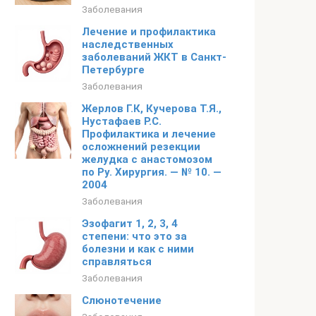
Заболевания
Лечение и профилактика
наследственных
заболеваний ЖКТ в Санкт-
Петербурге
Заболевания
Жерлов Г.К, Кучерова Т.Я.,
Нустафаев Р.С.
Профилактика и лечение
осложнений резекции
желудка с анастомозом
по Ру. Хирургия. — № 10. —
2004
Заболевания
Эзофагит 1, 2, 3, 4
степени: что это за
болезни и как с ними
справляться
Заболевания
Слюнотечение