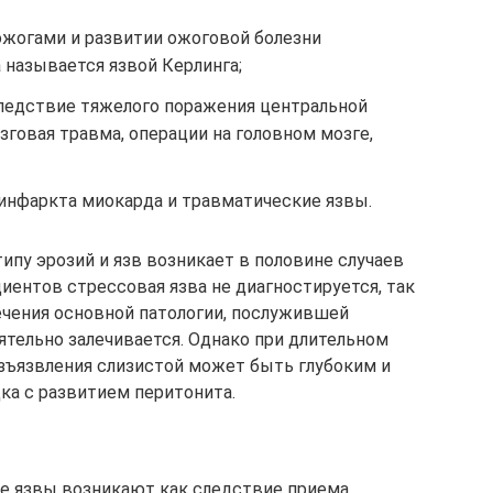
ожогами и развитии ожоговой болезни
 называется язвой Керлинга;
следствие тяжелого поражения центральной
говая травма, операции на головном мозге,
 инфаркта миокарда и травматические язвы.
ипу эрозий и язв возникает в половине случаев
циентов стрессовая язва не диагностируется, так
лечения основной патологии, послужившей
тельно залечивается. Однако при длительном
ъязвления слизистой может быть глубоким и
ка с развитием перитонита.
 язвы возникают как следствие приема