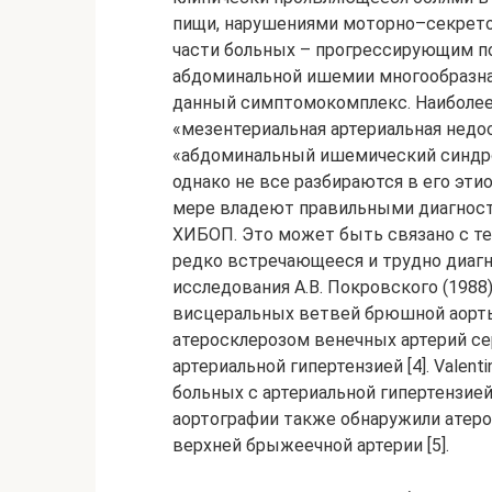
пищи, нарушениями моторно–секрето
части больных – прогрессирующим пох
абдоминальной ишемии многообразна
данный симптомокомплекс. Наиболее из
«мезентериальная артериальная недо
«абдоминальный ишемический синдром
однако не все разбираются в его этио
мере владеют правильными диагност
ХИБОП. Это может быть связано с те
редко встречающееся и трудно диагн
исследования А.В. Покровского (1988
висцеральных ветвей брюшной аорты 
атеросклерозом венечных артерий серд
артериальной гипертензией [4]. Valenti
больных с артериальной гипертензие
аортографии также обнаружили атеро
верхней брыжеечной артерии [5].