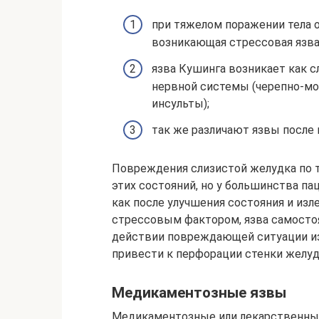
при тяжелом поражении тела 
возникающая стрессовая язва
язва Кушинга возникает как 
нервной системы (черепно-моз
инсульты);
так же различают язвы после
Повреждения слизистой желудка по т
этих состояний, но у большинства па
как после улучшения состояния и из
стрессовым фактором, язва самостоя
действии повреждающей ситуации из
привести к перфорации стенки желуд
Медикаментозные язвы
Медикаментозные или лекарственные