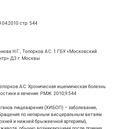
04.2010 стр. 544
нова Н.Г. , Топорков А.С. 1 ГБУ «Московский
нтр» ДЗ г. Москвы
 Топорков А.С. Хроническая ишемическая болезнь
остики и лечения. РМЖ. 2010;9:544.
ганов пищеварения (ХИБОП) – заболевание,
бращения по непарным висцеральным ветвям
рхней и нижней брыжеечной артериям),
 животе, обычно возникающими после приема