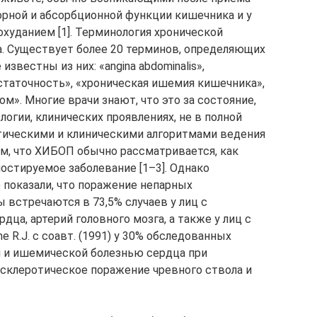
рной и абсорбционной функции кишечника и у
уданием [1]. Термино­логия хронической
. Существует более 20 терминов, определяющих
вестны из них: «аngina abdominalis»,
статочность», «хроническая ишемия кишечника»,
». Многие врачи знают, что это за состояние,
логии, клинических проявлениях, не в полной
ическими и клиническими алгоритмами ведения
м, что ХИБОП обычно рассматривается, как
остируемое заболевание [1–3]. Однако
) показали, что поражение непарных
встречаются в 73,5% случаев у лиц с
ца, артерий головного мозга, а также у лиц с
ne R.J. с соавт. (1991) у 30% обследованных
й и ишемической болезнью сердца при
склеротическое поражение чревного ствола и