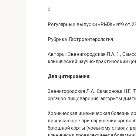
0
Регулярные выпуски «РМЖ» №9 от 29.
Рубрика: Гастроэнтерология
Авторы: Звенигородская Л.А. 1 , Самсо
клинический научно-практический це
Для цитирования:
Звенигородская Л.А., Самсонова Н.Г.,
органов пищеварения: алгоритм диагн
Хроническая ишемическая болезнь ор
возникающее при нарушении кровоо
брюшной аорты (чревному стволу, ве
клинически проявляющееся болями в