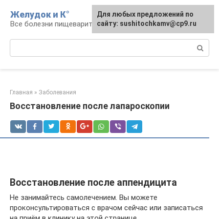
Перейти
Желудок и К°
Для любых предложений по
Для любых предложений по
к
Все болезни пищеварительной системы
сайту: podgeludka@cp9.ru
сайту: sushitochkamv@cp9.ru
контенту
Поиск:
Главная
»
Заболевания
Восстановление после лапароскопии
Восстановление после аппендицита
Не занимайтесь самолечением. Вы можете
проконсультироваться с врачом сейчас или записаться
на приём в клинику на этой странице.