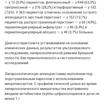
— у 12 (0,9%) пациентов, флегмонозный — у 844 (63,3%),
гангренозный — у 376 (28,2%) и перфоративный — у 102
(7,6%). У 363 пациентов отмечены осложнения острого
аппендицита: местный перитонит — у 162 (12,1%)
пациентов, распространенный перитонит — у 66 (4,9%),
периаппендикулярный инфильтрат — у 86 (6,4%) и
периаппендикулярный абсцесс — у 49 (3,7%) больных.
Диагноз перитонита устанавливали на основании
клинических данных, результатов ультразвукового
исследования, лапароскопической ревизии брюшной
полости, бактериологического и гистологического
исследований.
Лапароскопическую аппендэктомию выполняли под
эндотрахеальным наркозом с использованием
миорелаксантов. С профилактической целью во время
лапароскопического вмешательства внутривенно
вводили антибиотики группы цефалоспоринов в дозе не
менее 1 г.