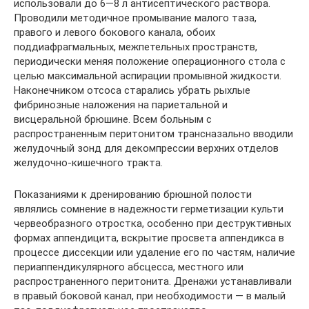
использовали до 6—8 л антисептического раствора.
Проводили методичное промывание малого таза,
правого и левого бокового канала, обоих
поддиафрагмальных, межпетельных пространств,
периодически меняя положение операционного стола с
целью максимальной аспирации промывной жидкости.
Наконечником отсоса старались убрать рыхлые
фибринозные наложения на париетальной и
висцеральной брюшине. Всем больным с
распространенным перитонитом трансназально вводили
желудочный зонд для декомпрессии верхних отделов
желудочно-кишечного тракта.
Показаниями к дренированию брюшной полости
являлись сомнение в надежности герметизации культи
червеобразного отростка, особенно при деструктивных
формах аппендицита, вскрытие просвета аппендикса в
процессе диссекции или удаление его по частям, наличие
периаппендикулярного абсцесса, местного или
распространенного перитонита. Дренажи устанавливали
в правый боковой канал, при необходимости — в малый