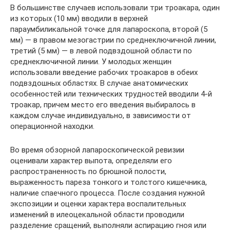
В большинстве случаев использовали три троакара, один
из которых (10 мм) вводили в верхней
параумбиликальной точке для лапароскопа, второй (5
мм) — в правом мезогастрии по среднеключичной линии,
третий (5 мм) — в левой подвздошной области по
среднеключичной линии. У молодых женщин
использовали введение рабочих троакаров в обеих
подвздошных областях. В случае анатомических
особенностей или технических трудностей вводили 4-й
троакар, причем место его введения выбиралось в
каждом случае индивидуально, в зависимости от
операционной находки.
Во время обзорной лапароскопической ревизии
оценивали характер выпота, определяли его
распространенность по брюшной полости,
выраженность пареза тонкого и толстого кишечника,
наличие спаечного процесса. После создания нужной
экспозиции и оценки характера воспалительных
изменений в илеоцекальной области проводили
разделение сращений, выполняли аспирацию гноя или