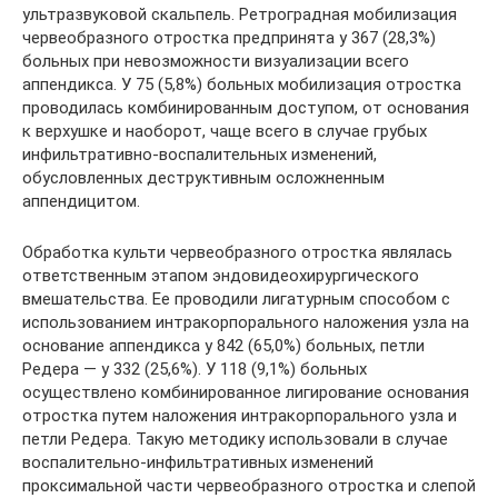
ультразвуковой скальпель. Ретроградная мобилизация
червеобразного отростка предпринята у 367 (28,3%)
больных при невозможности визуализации всего
аппендикса. У 75 (5,8%) больных мобилизация отростка
проводилась комбинированным доступом, от основания
к верхушке и наоборот, чаще всего в случае грубых
инфильтративно-воспалительных изменений,
обусловленных деструктивным осложненным
аппендицитом.
Обработка культи червеобразного отростка являлась
ответственным этапом эндовидеохирургического
вмешательства. Ее проводили лигатурным способом с
использованием интракорпорального наложения узла на
основание аппендикса у 842 (65,0%) больных, петли
Редера — у 332 (25,6%). У 118 (9,1%) больных
осуществлено комбинированное лигирование основания
отростка путем наложения интракорпорального узла и
петли Редера. Такую методику использовали в случае
воспалительно-инфильтративных изменений
проксимальной части червеобразного отростка и слепой