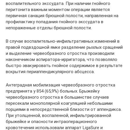
воспалительного экссудата. При наличии гнойного
перитонита важным моментом операции является
первичная санация брюшной полости, направленная на
профилактику попадания гнойного экссудата в
непораженные отделы брюшной полости.
В случае воспалительно-инфильтративных изменений в
правой подвздошной ямке разделение рыхлых сращений
и выделение червеобразного отростка производили
наконечником аспиратора-ирригатора, что позволяло
быстро эвакуировать гнойное содержимое в результате
вскрытия периаппендикулярного абсцесса.
Антеградная мобилизация червеобразного отростка
предпринята у 854 (65,9%) больных. Брыжейку
червеобразного отростка в большинстве случаев
пересекали монополярной коагуляцией небольшими
порциями в непосредственной близости от аппендикса.
При утолщенной, воспаленной, инфильтрированной
брыжейке и опасности интраоперационного
кровотечения использовали аппарат LigaSure и