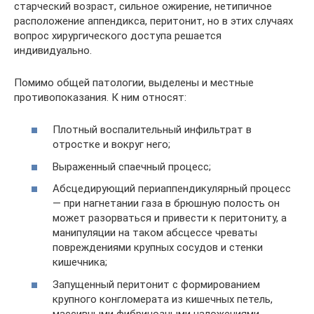
старческий возраст, сильное ожирение, нетипичное
расположение аппендикса, перитонит, но в этих случаях
вопрос хирургического доступа решается
индивидуально.
Помимо общей патологии, выделены и местные
противопоказания. К ним относят:
Плотный воспалительный инфильтрат в
отростке и вокруг него;
Выраженный спаечный процесс;
Абсцедирующий периаппендикулярный процесс
— при нагнетании газа в брюшную полость он
может разорваться и привести к перитониту, а
манипуляции на таком абсцессе чреваты
повреждениями крупных сосудов и стенки
кишечника;
Запущенный перитонит с формированием
крупного конгломерата из кишечных петель,
массивными фибринозными наложениями,