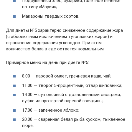
Подсушенный хлеб, сухарики, галетное печенье
по типу «Мария»;
Макароны твердых сортов.
Для диеты №5 характерно сниженное содержание жира
(с абсолютным исключением тугоплавких жиров) и
ограничение содержания углеводов. При этом
количество белка в еде остается нормальным.
Примерное меню на день при диете №5:
8.00 — паровой омлет, гречневая каша, чай;
11.00 — творог 5-процентный, отвар шиповника;
14.00 — суп овсяный с дозволенными овощами,
суфле из протертой вареной говядины;
17.00 — запеченное яблоко;
20.00 — сваренная белая рыба куском, тыквенное
пюре;