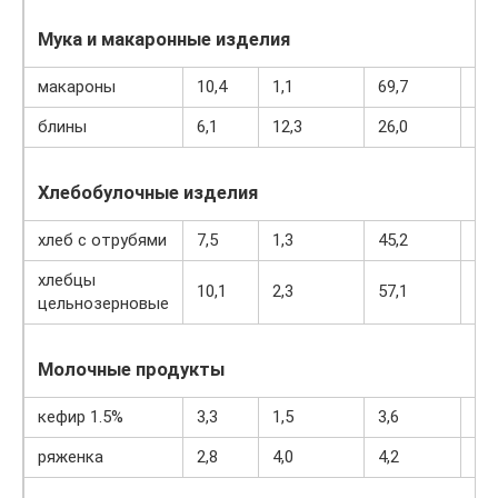
Мука и макаронные изделия
макароны
10,4
1,1
69,7
33
блины
6,1
12,3
26,0
23
Хлебобулочные изделия
хлеб с отрубями
7,5
1,3
45,2
22
хлебцы
10,1
2,3
57,1
29
цельнозерновые
Молочные продукты
кефир 1.5%
3,3
1,5
3,6
41
ряженка
2,8
4,0
4,2
67