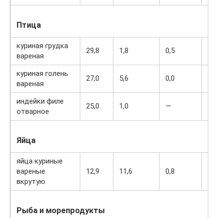
Птица
куриная грудка
29,8
1,8
0,5
13
вареная
куриная голень
27,0
5,6
0,0
15
вареная
индейки филе
25,0
1,0
—
13
отварное
Яйца
яйца куриные
вареные
12,9
11,6
0,8
16
вкрутую
Рыба и морепродукты