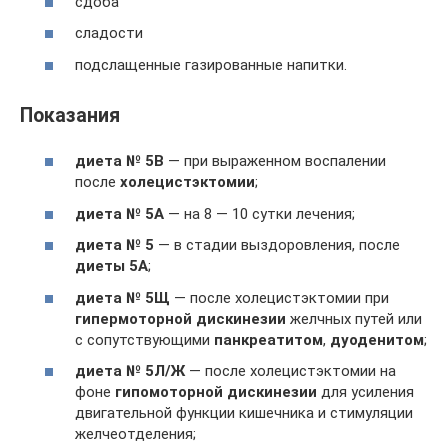
сдоба
сладости
подслащенные газированные напитки.
Показания
диета № 5В
— при выраженном воспалении
после
холецистэктомии
;
диета № 5А
— на 8 — 10 сутки лечения;
диета № 5
— в стадии выздоровления, после
диеты 5А
;
диета № 5Щ
— после холецистэктомии при
гипермоторной дискинезии
желчных путей или
с сопутствующими
панкреатитом
,
дуоденитом
;
диета № 5Л/Ж
— после холецистэктомии на
фоне
гипомоторной дискинезии
для усиления
двигательной функции кишечника и стимуляции
желчеотделения;