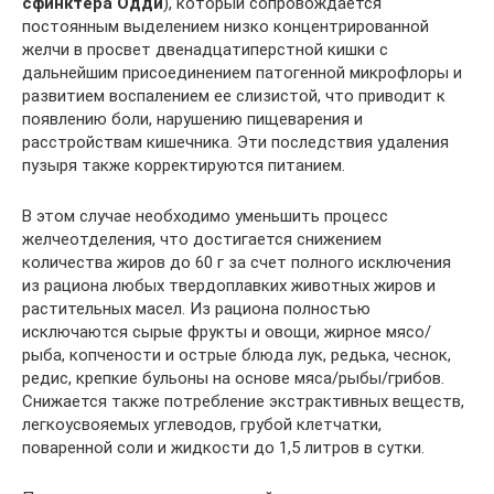
сфинктера Одди
), который сопровождается
постоянным выделением низко концентрированной
желчи в просвет двенадцатиперстной кишки с
дальнейшим присоединением патогенной микрофлоры и
развитием воспалением ее слизистой, что приводит к
появлению боли, нарушению пищеварения и
расстройствам кишечника. Эти последствия удаления
пузыря также корректируются питанием.
В этом случае необходимо уменьшить процесс
желчеотделения, что достигается снижением
количества жиров до 60 г за счет полного исключения
из рациона любых твердоплавких животных жиров и
растительных масел. Из рациона полностью
исключаются сырые фрукты и овощи, жирное мясо/
рыба, копчености и острые блюда лук, редька, чеснок,
редис, крепкие бульоны на основе мяса/рыбы/грибов.
Снижается также потребление экстрактивных веществ,
легкоусвояемых углеводов, грубой клетчатки,
поваренной соли и жидкости до 1,5 литров в сутки.