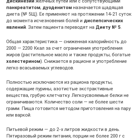
дискинезии
желчных путей или с сопутствующими
панкреатитом
,
дуоденитом
назначается щадящая
диета (№ 5Щ). Ее применяют на протяжении 14-21 суток
до момента исчезновения болей и
диспепсических
явлений
. Затем пациента переводят на
Диету № 5
.
Общая характеристика — сниженная калорийность до
2000 — 2200 Ккал за счет ограничения употребления
жиров (растительное масло и также продукты, богатые
холестерином
). Снижается в рационе и употребление
легко всасываемых углеводов.
Полностью исключаются из рациона продукты,
содержащие пурины, азотистые экстрактивные
вещества, грубую клетчатку. Легкоусвояемые белки не
ограничиваются. Количество соли — не более шести
грамм. Пища готовится методом приготовления на пару
или варкой.
Питьевой режим — до 2-х литров жидкости в день.
Пятиразовый режим питания, порции не более 200 г с