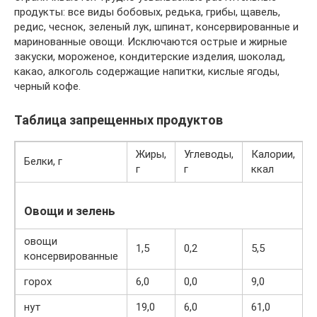
продукты: все виды бобовых, редька, грибы, щавель,
редис, чеснок, зеленый лук, шпинат, консервированные и
маринованные овощи. Исключаются острые и жирные
закуски, мороженое, кондитерские изделия, шоколад,
какао, алкоголь содержащие напитки, кислые ягоды,
черный кофе.
Таблица запрещенных продуктов
Жиры,
Углеводы,
Калории,
Белки, г
г
г
ккал
Овощи и зелень
овощи
1,5
0,2
5,5
консервированные
горох
6,0
0,0
9,0
нут
19,0
6,0
61,0