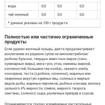
вода
0,0
0,0
0,0
—
чай зеленый
0,0
0,0
0,0
—
* данные указаны на 100 г продукта
Полностью или частично ограниченные
продукты
Если удален желчный пузырь, диета предусматривает
исключение из рациона супов на мясном/грибном/
рыбном бульоне, твердых животных жиров (сало,
кулинарные жиры), мяса гуся, утки, свинины жирной,
копченостей, большинства колбас, свежего хлеба,
консервов, теста (сдобное, слоенное), жареных или
сваренных вкрутую куриных яиц, соленых и жирных
видов рыбы, жареных пирожков, рыбных консерв, молока
цельного 6% жирности, сливок, жирного творога,
сметаны, соленого сыра, различных приправ и соусов.
Ограничиваются трудно усваиваемые растительные