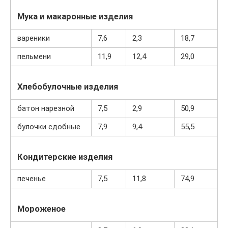
Мука и макаронные изделия
вареники
7,6
2,3
18,7
пельмени
11,9
12,4
29,0
Хлебобулочные изделия
батон нарезной
7,5
2,9
50,9
булочки сдобные
7,9
9,4
55,5
Кондитерские изделия
печенье
7,5
11,8
74,9
Мороженое