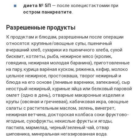
диета № 5П
— после холецистэктомии при
остром панкреатите
.
Разрешенные продукты
К продуктам и блюдам, разрешенным после операции
относятся: крупяные/овощные супы, пшеничный
вчерашний хлеб, сухарики из пшеничного хлеба, сухой
бисквит, котлеты, рыба, нежирное мясо (кролик,
говядина, нежирная молодая баранина), приготовленные
на пару, курица варёная куском, ряженка, кефир, молоко
цельное нежирное, простокваша, творог нежирный и
блюда на его основе (ленивые вареники, запеканки), сыр
неострый нежирный, куриные яйца или белковый паровой
омлет (одно в день), отварные макаронные изделия и
крупы (овсяная и гречневая), кабачковая икра, овощные
салаты с растительным маслом, зелень, винегрет,
нежирная ветчина, докторская колбаса соки фруктово-
ягодные, сухофрукты, некислые фрукты и ягоды,
пастила, мармелад, черный/зеленый чай, отвар
шиповника, минеральная негазированная вода.