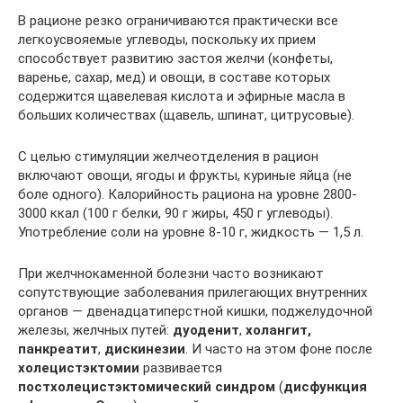
В рационе резко ограничиваются практически все
легкоусвояемые углеводы, поскольку их прием
способствует развитию застоя желчи (конфеты,
варенье, сахар, мед) и овощи, в составе которых
содержится щавелевая кислота и эфирные масла в
больших количествах (щавель, шпинат, цитрусовые).
С целью стимуляции желчеотделения в рацион
включают овощи, ягоды и фрукты, куриные яйца (не
боле одного). Калорийность рациона на уровне 2800-
3000 ккал (100 г белки, 90 г жиры, 450 г углеводы).
Употребление соли на уровне 8-10 г, жидкость — 1,5 л.
При желчнокаменной болезни часто возникают
сопутствующие заболевания прилегающих внутренних
органов — двенадцатиперстной кишки, поджелудочной
железы, желчных путей:
дуоденит
,
холангит,
панкреатит
,
дискинезии
. И часто на этом фоне после
холецистэктомии
развивается
постхолецистэктомический синдром
(
дисфункция