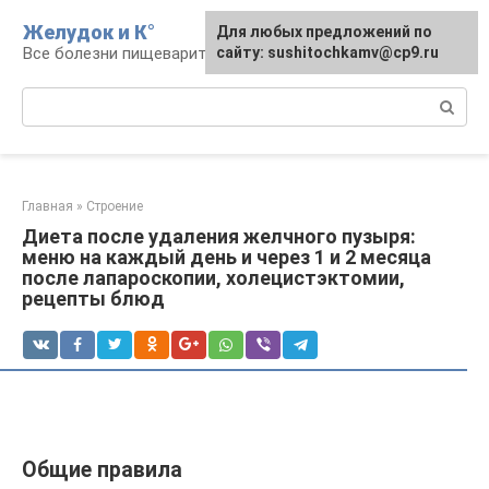
Перейти
Желудок и К°
Для любых предложений по
Для любых предложений по
к
Все болезни пищеварительной системы
сайту: podgeludka@cp9.ru
сайту: sushitochkamv@cp9.ru
контенту
Поиск:
Главная
»
Строение
Диета после удаления желчного пузыря:
меню на каждый день и через 1 и 2 месяца
после лапароскопии, холецистэктомии,
рецепты блюд
Общие правила