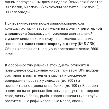
одним разгрузочным днем в неделю. Химический состав:
90 г белки, 60 г жиры (исключены растительные жиры),
300 г углеводы.
При возникновении после лапароскопической
холецистэктомии застоя желчи на фоне
гипомоторной
дискинезии
больному для усиление двигательной
функции кишечника и стимуляция желчеотделения,
назначают
липотропно-жировую диету
(
№ 5 Л/Ж
).
Общая калорийность рациона составляет около 2600
ккал.
К особенностям рациона этой диеты относится
повышенное содержание жиров (при этом 50% должны
составлять растительные масла), и сниженное
содержание простых углеводов (до 300 г) и
незначительное увеличение белка (до 100 г). В рацион
вводятся липотропные белковые продукты (нежирное
мясо, яичные белки, рыба, творог), пшеничные отруби,
растительные рафинированные масла, овощи.