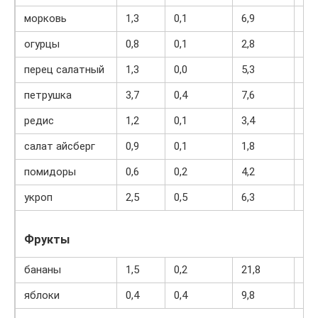
морковь
1,3
0,1
6,9
32
огурцы
0,8
0,1
2,8
15
перец салатный
1,3
0,0
5,3
27
петрушка
3,7
0,4
7,6
47
редис
1,2
0,1
3,4
19
салат айсберг
0,9
0,1
1,8
14
помидоры
0,6
0,2
4,2
20
укроп
2,5
0,5
6,3
38
Фрукты
бананы
1,5
0,2
21,8
95
яблоки
0,4
0,4
9,8
47