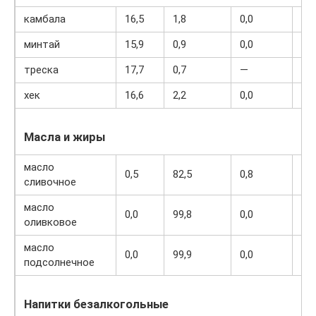
камбала
16,5
1,8
0,0
83
минтай
15,9
0,9
0,0
72
треска
17,7
0,7
—
78
хек
16,6
2,2
0,0
86
Масла и жиры
масло
0,5
82,5
0,8
74
сливочное
масло
0,0
99,8
0,0
89
оливковое
масло
0,0
99,9
0,0
89
подсолнечное
Напитки безалкогольные