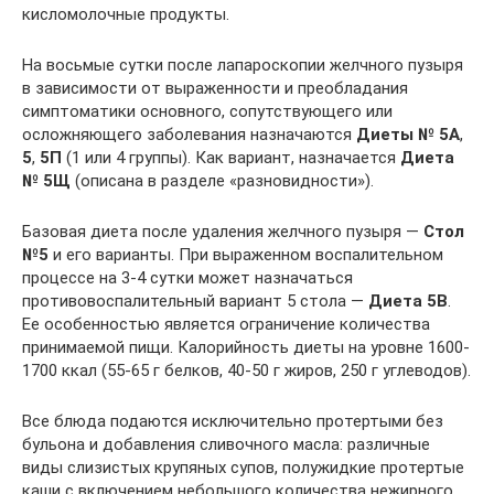
кисломолочные продукты.
На восьмые сутки после лапароскопии желчного пузыря
в зависимости от выраженности и преобладания
симптоматики основного, сопутствующего или
осложняющего заболевания назначаются
Диеты № 5А
,
5
,
5П
(1 или 4 группы). Как вариант, назначается
Диета
№ 5Щ
(описана в разделе «разновидности»).
Базовая диета после удаления желчного пузыря —
Стол
№5
и его варианты. При выраженном воспалительном
процессе на 3-4 сутки может назначаться
противовоспалительный вариант 5 стола —
Диета 5В
.
Ее особенностью является ограничение количества
принимаемой пищи. Калорийность диеты на уровне 1600-
1700 ккал (55-65 г белков, 40-50 г жиров, 250 г углеводов).
Все блюда подаются исключительно протертыми без
бульона и добавления сливочного масла: различные
виды слизистых крупяных супов, полужидкие протертые
каши с включением небольшого количества нежирного