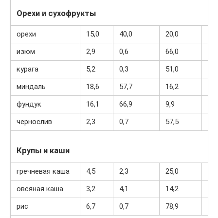
Орехи и сухофрукты
орехи
15,0
40,0
20,0
50
изюм
2,9
0,6
66,0
26
курага
5,2
0,3
51,0
21
миндаль
18,6
57,7
16,2
64
фундук
16,1
66,9
9,9
70
чернослив
2,3
0,7
57,5
23
Крупы и каши
гречневая каша
4,5
2,3
25,0
13
овсяная каша
3,2
4,1
14,2
10
рис
6,7
0,7
78,9
34