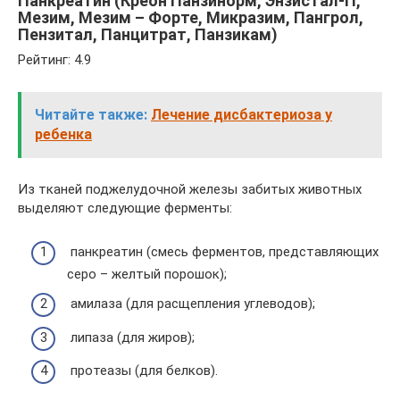
Панкреатин (Креон Панзинорм, Энзистал-П,
Мезим, Мезим – Форте, Микразим, Пангрол,
Пензитал, Панцитрат, Панзикам)
Рейтинг: 4.9
Читайте также:
Лечение дисбактериоза у
ребенка
Из тканей поджелудочной железы забитых животных
выделяют следующие ферменты:
панкреатин (смесь ферментов, представляющих
серо – желтый порошок);
амилаза (для расщепления углеводов);
липаза (для жиров);
протеазы (для белков).