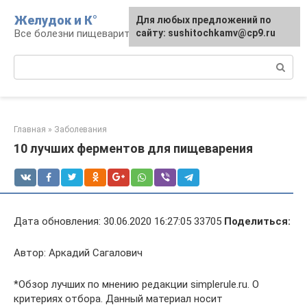
Перейти
Желудок и К°
Для любых предложений по
Для любых предложений по
к
Все болезни пищеварительной системы
сайту: podgeludka@cp9.ru
сайту: sushitochkamv@cp9.ru
контенту
Поиск:
Главная
»
Заболевания
10 лучших ферментов для пищеварения
Дата обновления: 30.06.2020 16:27:05 33705
Поделиться:
Автор: Аркадий Сагалович
*Обзор лучших по мнению редакции simplerule.ru. О
критериях отбора. Данный материал носит