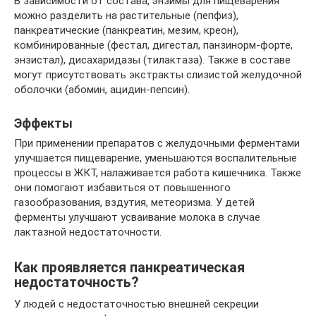
В зависимости от состава, энзимы для пищеварения
можно разделить на растительные (пепфиз),
панкреатические (панкреатин, мезим, креон),
комбинированные (фестал, дигестал, панзинорм-форте,
энзистал), дисахаридазы (тилактаза). Также в составе
могут присутствовать экстракты слизистой желудочной
оболочки (абомин, ацидин-пепсин).
Эффекты
При применении препаратов с желудочными ферментами
улучшается пищеварение, уменьшаются воспалительные
процессы в ЖКТ, налаживается работа кишечника. Также
они помогают избавиться от повышенного
газообразования, вздутия, метеоризма. У детей
ферменты улучшают усваивание молока в случае
лактазной недостаточности.
Как проявляется панкреатическая
недостаточность?
У людей с недостаточностью внешней секреции