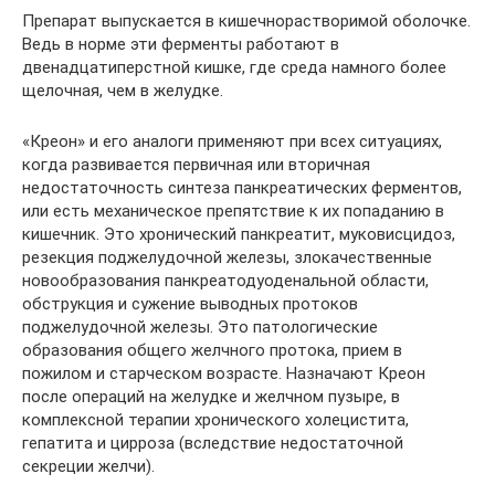
Препарат выпускается в кишечнорастворимой оболочке.
Ведь в норме эти ферменты работают в
двенадцатиперстной кишке, где среда намного более
щелочная, чем в желудке.
«Креон» и его аналоги применяют при всех ситуациях,
когда развивается первичная или вторичная
недостаточность синтеза панкреатических ферментов,
или есть механическое препятствие к их попаданию в
кишечник. Это хронический панкреатит, муковисцидоз,
резекция поджелудочной железы, злокачественные
новообразования панкреатодуоденальной области,
обструкция и сужение выводных протоков
поджелудочной железы. Это патологические
образования общего желчного протока, прием в
пожилом и старческом возрасте. Назначают Креон
после операций на желудке и желчном пузыре, в
комплексной терапии хронического холецистита,
гепатита и цирроза (вследствие недостаточной
секреции желчи).