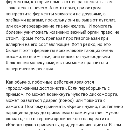
ферментам, которые помогают ее расщеплять, там
тоже делать нечего. А во-вторых, при остром
панкреатите ферменты являются не друзьями, а
злейшими врагами, поскольку они вызывают аутолиз,
или самопереваривание тканей железы. И помогать
болезни уничтожать жизненно важный орган, право, не
стоит. Кроме того, препарат противопоказан при
аллергии на его составляющие. Хотя редко, но это
бывает: хотя ферменты всех млекопитающих очень
похожи, но все – таки, они являются чужеродными
белковыми молекулами, и к ним может развиться
аллергическая реакция.
Как обычно, побочные действия являются
«продолжением достоинств». Если переборщить с
приемом, то может возникнуть чувство дискомфорта,
может развиться диарея (понос), или тошнота с
изжогой. Поэтому принимать «Креон» нужно, постепенно
наращивая дозу до приемлемого самочувствия. Нужно
сказать, что в терапии хронического панкреатита
«Креон» нужно принимать, придерживаясь диеты. В том