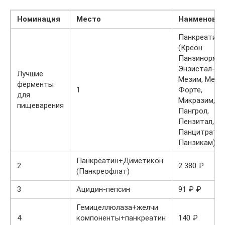
Номинация
Место
Наименова
Панкреатин
(Креон
Панзинорм,
Энзистал-П,
Лучшие
Мезим, Мези
ферменты
1
Форте,
для
Микразим,
пищеварения
Пангрол,
Пензитал,
Панцитрат,
Панзикам)
Панкреатин+Диметикон
2
2 380 ₽
(Панкреофлат)
3
Ацидин-пепсин
91 ₽ ₽
Гемицеллюлаза+желчи
4
компоненты+панкреатин
140 ₽