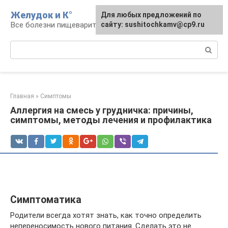
Перейти
Желудок и К°
Для любых предложений по
Для любых предложений по
к
Все болезни пищеварительной системы
сайту: podgeludka@cp9.ru
сайту: sushitochkamv@cp9.ru
контенту
Поиск:
Главная
»
Симптомы
Аллергия на смесь у грудничка: причины,
симптомы, методы лечения и профилактика
Симптоматика
Родители всегда хотят знать, как точно определить
непереносимость нового питания. Сделать это не