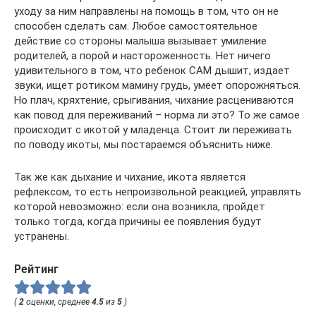
уходу за ним направлены на помощь в том, что он не
способен сделать сам. Любое самостоятельное
действие со стороны малыша вызывает умиление
родителей, а порой и настороженность. Нет ничего
удивительного в том, что ребенок САМ дышит, издает
звуки, ищет ротиком мамину грудь, умеет опорожняться.
Но плач, кряхтение, срыгивания, чихание расцениваются
как повод для переживаний – норма ли это? То же самое
происходит с икотой у младенца. Стоит ли переживать
по поводу икоты, мы постараемся объяснить ниже.
Так же как дыхание и чихание, икота является
рефлексом, то есть непроизвольной реакцией, управлять
которой невозможно: если она возникла, пройдет
только тогда, когда причины ее появления будут
устранены.
Рейтинг
(
2
оценки, среднее
4.5
из
5
)