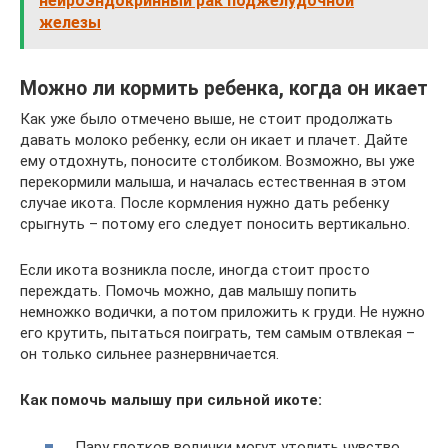
нейроэндокринный рак поджелудочной
железы
Можно ли кормить ребенка, когда он икает
Как уже было отмечено выше, не стоит продолжать
давать молоко ребенку, если он икает и плачет. Дайте
ему отдохнуть, поносите столбиком. Возможно, вы уже
перекормили малыша, и началась естественная в этом
случае икота. После кормления нужно дать ребенку
срыгнуть – потому его следует поносить вертикально.
Если икота возникла после, иногда стоит просто
переждать. Помочь можно, дав малышу попить
немножко водички, а потом приложить к груди. Не нужно
его крутить, пытаться поиграть, тем самым отвлекая –
он только сильнее разнервничается.
Как помочь малышу при сильной икоте:
Пару глотков водички могут утолить чувство