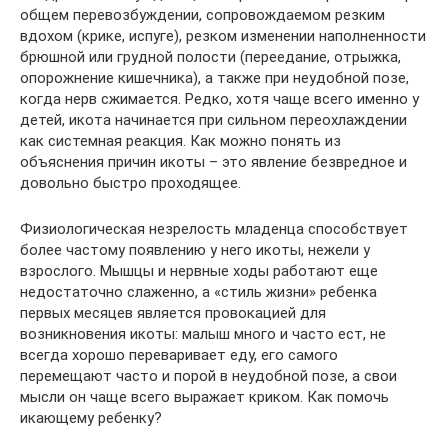
общем перевозбуждении, сопровождаемом резким
вдохом (крике, испуге), резком изменении наполненности
брюшной или грудной полости (переедание, отрыжка,
опорожнение кишечника), а также при неудобной позе,
когда нерв сжимается. Редко, хотя чаще всего именно у
детей, икота начинается при сильном переохлаждении
как системная реакция. Как можно понять из
объяснения причин икоты – это явление безвредное и
довольно быстро проходящее.
Физиологическая незрелость младенца способствует
более частому появлению у него икоты, нежели у
взрослого. Мышцы и нервные ходы работают еще
недостаточно слаженно, а «стиль жизни» ребенка
первых месяцев является провокацией для
возникновения икоты: малыш много и часто ест, не
всегда хорошо переваривает еду, его самого
перемещают часто и порой в неудобной позе, а свои
мысли он чаще всего выражает криком. Как помочь
икающему ребенку?