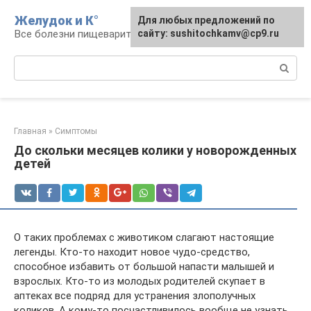
Перейти
Желудок и К°
Для любых предложений по
Для любых предложений по
к
Все болезни пищеварительной системы
сайту: podgeludka@cp9.ru
сайту: sushitochkamv@cp9.ru
контенту
Поиск:
Главная
»
Симптомы
До скольки месяцев колики у новорожденных
детей
О таких проблемах с животиком слагают настоящие
легенды. Кто-то находит новое чудо-средство,
способное избавить от большой напасти малышей и
взрослых. Кто-то из молодых родителей скупает в
аптеках все подряд для устранения злополучных
коликов. А кому-то посчастливилось вообще не узнать