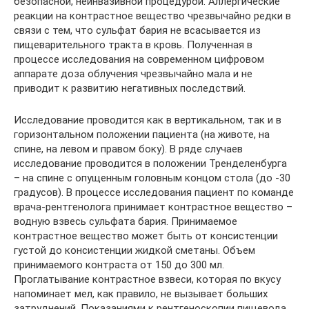
безопасной, неинвазивной процедурой. Аллергические
реакции на контрастное вещество чрезвычайно редки в
связи с тем, что сульфат бария не всасывается из
пищеварительного тракта в кровь. Полученная в
процессе исследования на современном цифровом
аппарате доза облучения чрезвычайно мала и не
приводит к развитию негативных последствий.
Исследование проводится как в вертикальном, так и в
горизонтальном положении пациента (на животе, на
спине, на левом и правом боку). В ряде случаев
исследование проводится в положении Тренделенбурга
– на спине с опущенным головным концом стола (до -30
градусов). В процессе исследования пациент по команде
врача-рентгенолога принимает контрастное вещество –
водную взвесь сульфата бария. Принимаемое
контрастное вещество может быть от консистенции
густой до консистенции жидкой сметаны. Объем
принимаемого контраста от 150 до 300 мл.
Проглатывание контрастное взвеси, которая по вкусу
напоминает мел, как правило, не вызывает больших
затруднений. Показаниями к рентгеноскопии пищевода,