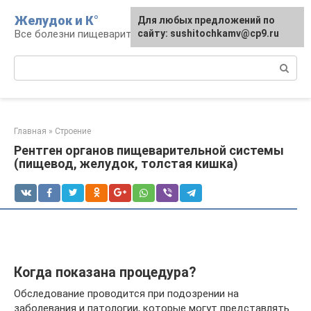
Перейти
Желудок и К°
Для любых предложений по
Для любых предложений по
к
Все болезни пищеварительной системы
сайту: podgeludka@cp9.ru
сайту: sushitochkamv@cp9.ru
контенту
Поиск:
Главная
»
Строение
Рентген органов пищеварительной системы
(пищевод, желудок, толстая кишка)
Когда показана процедура?
Обследование проводится при подозрении на
заболевания и патологии, которые могут представлять