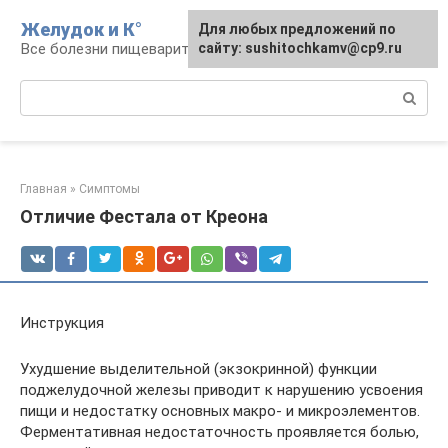
Перейти
Желудок и К°
Для любых предложений по
Для любых предложений по
к
Все болезни пищеварительной системы
сайту: podgeludka@cp9.ru
сайту: sushitochkamv@cp9.ru
контенту
Поиск:
Главная
»
Симптомы
Отличие Фестала от Креона
Инструкция
Ухудшение выделительной (экзокринной) функции
поджелудочной железы приводит к нарушению усвоения
пищи и недостатку основных макро- и микроэлементов.
Ферментативная недостаточность проявляется болью,