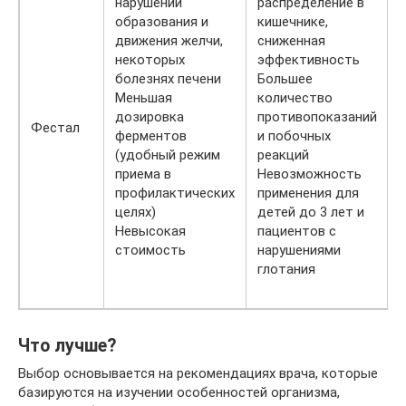
нарушении
распределение в
образования и
кишечнике,
движения желчи,
сниженная
некоторых
эффективность
болезнях печени
Большее
Меньшая
количество
дозировка
противопоказаний
Фестал
ферментов
и побочных
(удобный режим
реакций
приема в
Невозможность
профилактических
применения для
целях)
детей до 3 лет и
Невысокая
пациентов с
стоимость
нарушениями
глотания
Что лучше?
Выбор основывается на рекомендациях врача, которые
базируются на изучении особенностей организма,