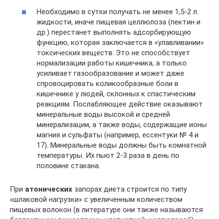
Необходимо в сутки получать не менее 1,5-2 л.
жидкости, иначе пищевая целлюлоза (пектин и
др.) перестанет выполнять адсорбирующую
функцию, которая заключается в «улавливании»
токсических веществ. Это не способствует
нормализации работы кишечника, а только
усиливает газообразование и может даже
спровоцировать коликообразные боли в
кишечнике у людей, склонных к спастическим
реакциям. Послабляющее действие оказывают
минеральные воды высокой и средней
минерализации, а также воды, содержащие ионы
магния и сульфаты (например, ессентуки № 4 и
17). Минеральные воды должны быть комнатной
температуры. Их пьют 2-3 раза в день по
половине стакана.
При
атонических
запорах диета строится по типу
«шлаковой нагрузки» с увеличенным количеством
пищевых волокон (в литературе они также называются