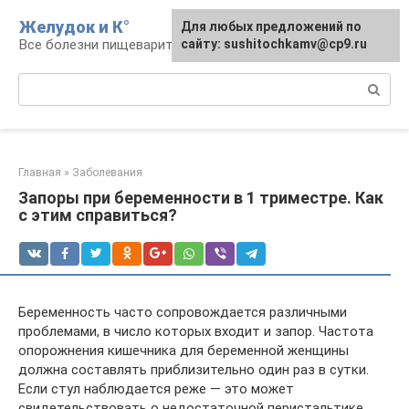
Перейти
Желудок и К°
Для любых предложений по
Для любых предложений по
к
Все болезни пищеварительной системы
сайту: podgeludka@cp9.ru
сайту: sushitochkamv@cp9.ru
контенту
Поиск:
Главная
»
Заболевания
Запоры при беременности в 1 триместре. Как
с этим справиться?
Беременность часто сопровождается различными
проблемами, в число которых входит и запор. Частота
опорожнения кишечника для беременной женщины
должна составлять приблизительно один раз в сутки.
Если стул наблюдается реже — это может
свидетельствовать о недостаточной перистальтике