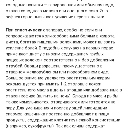
холодные напитки — газированная или обычная вода,
стакан холодного молока или овощного сока. Это
рефлекторно вызывает усиление перистальтики.
При
спастических
запорах, особенно если они
сопровождаются коликообразными болями в животе,
диета, богатая пищевыми волокнами, может вызвать
усиление болей. В подобных случаях на первых порах
применяют диету с низким содержанием грубых
пищевых волокон, соответственно и без добавления
отрубей. Овощи разрешены преимущественно в
отварном мелкорубленом или пюреобразном виде.
Большое внимание уделяется растительным жирам:
рекомендуется принимать 1-2 столовые ложки
растительного масла в день натощак или добавленные в
стакан кефира (выпить на ночь). Блюда из мяса и рыбы
также измельчаются, отвариваются или готовятся на
пару. Для уменьшения и последующей ликвидации
спазмов кишечника постепенно добавляют в пищу
продукты, содержащие клетчатку нежной консистенции
(например, сухофрукты). Так как сливы содержат