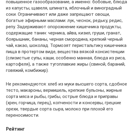
повышенное газообразование, а именно: бобовые, блюда
из капусты, щавеля, шпината, яблочный и виноградный
соки. Ограничивают или даже запрещают овощи,
богатые эфирными маслами: лук, чеснок, редьку, редис,
репу. Задерживают опорожнение кишечника продукты,
содержащие танин: черника, айва, кизил, груши, гранат,
боярышник, бананы, черная смородина, крепкий черный
чай, какао, шоколад. Тормозят перистальтику кишечника
пища в протертом виде, вещества вязкой консистенции
(слизистые супы, каши, особенно манная, блюда из риса,
картофеля), а также тугоплавкие жиры (свиной, бараний,
говяжий, комбижир).
Не рекомендуются: хлеб из муки высшего сорта, сдобное
тесто, макароны, вермишель, крепкие бульоны, жирные
сорта мяса и рыбы, грибы, острые блюда и приправы
(хрен, горчица, перец), копчености и консервы, грецкие
орехи, твердые сорта сыра, молоко при плохой его
переносимости.
Рейтинг