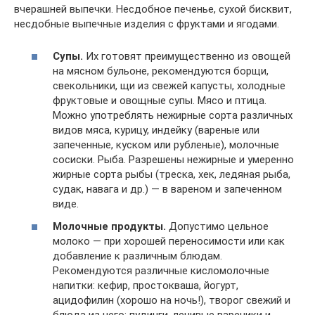
вчерашней выпечки. Несдобное печенье, сухой бисквит,
несдобные выпечные изделия с фруктами и ягодами.
Супы.
Их готовят преимущественно из овощей
на мясном бульоне, рекомендуются борщи,
свекольники, щи из свежей капусты, холодные
фруктовые и овощные супы. Мясо и птица.
Можно употреблять нежирные сорта различных
видов мяса, курицу, индейку (вареные или
запеченные, куском или рубленые), молочные
сосиски. Рыба. Разрешены нежирные и умеренно
жирные сорта рыбы (треска, хек, ледяная рыба,
судак, навага и др.) — в вареном и запеченном
виде.
Молочные продукты.
Допустимо цельное
молоко — при хорошей переносимости или как
добавление к различным блюдам.
Рекомендуются различные кисломолочные
напитки: кефир, простокваша, йогурт,
ацидофилин (хорошо на ночь!), творог свежий и
блюда из него: пудинги, ленивые вареники и