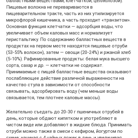
балластными веществами, клетчаткой, целлюлозой).
Пищевые волокна не перевариваются в
пищеварительном тракте, часть из них утилизируется
микрофлорой кишечника, а часть проходит «транзитом».
Основная функция клетчатки — адсорбция воды, что
увеличивает объем каловых масс и нормализует
перистальтику. По содержанию балластных веществ в
продуктах на первом месте находятся пищевые отруби
(53-55% волокон), затем — овощи (20-24%) и ржаной хлеб
(5-10%). Рафинированные продукты: белая мука высшего
сорта, сахар и др. — клетчатки не содержат.
Принимаемые с пищей балластные вещества оказывают
послабляющее действие различной выраженности на
качество стула в зависимости от способности
связывать, адсорбировать воду (чем меньше воды
связывается, тем плотнее каловые массы).
Желательно съедать до 20-30 г пшеничных отрубей в
день, которые обдают кипятком и употребляют в
чистом виде или добавляют в жидкие блюда. Принимать
отруби можно также в смеси с кефиром, йогуртом по
схеме: начиная с 4 чайных ложек в день и увеличивая