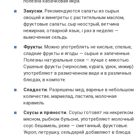
полезна кабачковая икра.
Закуски.
Рекомендуются салаты из сырых
овощей и винегреты с растительным маслом,
фруктовые салаты; сыр неострый, ветчина
нежирная, отварной язык, i раз в неделю —
вымоченная сельдь.
Фрукты.
Можно употреблять не кислые, спелые,
сладкие фрукты и ягоды — сырые и запеченные.
Полезны натуральные соки — лучше с мякотью.
Сушеные фрукты (чернослив, курага, урюк, инжир)
употребляют в размоченном виде и в различных
блюдах, в компоте.
Сладости.
Разрешены мед, варенье в небольшом
количестве, мармелад, пастила, молочная
карамель.
Соусы и пряности.
Соусы готовят на некрепком
мясном, рыбном бульоне, употребляют молочный
соус бешамель, реже — сметанный, фруктовые.
Укроп, петрушку, сельдерей добавляют в блюда.