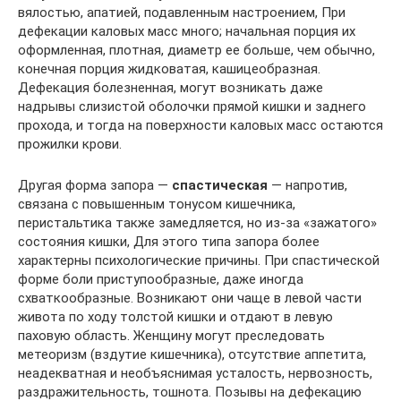
вялостью, апатией, подавленным настроением, При
дефекации каловых масс много; начальная порция их
оформленная, плотная, диаметр ее больше, чем обычно,
конечная порция жидковатая, кашицеобразная.
Дефекация болезненная, могут возникать даже
надрывы слизистой оболочки прямой кишки и заднего
прохода, и тогда на поверхности каловых масс остаются
прожилки крови.
Другая форма запора —
спастическая
— напротив,
связана с повышенным тонусом кишечника,
перистальтика также замедляется, но из-за «зажатого»
состояния кишки, Для этого типа запора более
характерны психологические причины. При спастической
форме боли приступообразные, даже иногда
схваткообразные. Возникают они чаще в левой части
живота по ходу толстой кишки и отдают в левую
паховую область. Женщину могут преследовать
метеоризм (вздутие кишечника), отсутствие аппетита,
неадекватная и необъяснимая усталость, нервозность,
раздражительность, тошнота. Позывы на дефекацию