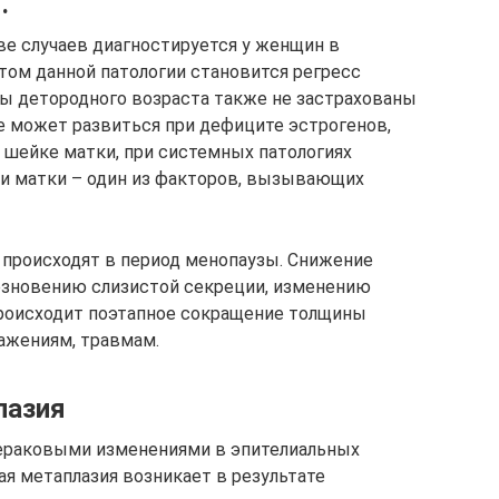
.
е случаев диагностируется у женщин в
том данной патологии становится регресс
ы детородного возраста также не застрахованы
е может развиться при дефиците эстрогенов,
шейке матки, при системных патологиях
ки матки – один из факторов, вызывающих
 происходят в период менопаузы. Снижение
езновению слизистой секреции, изменению
происходит поэтапное сокращение толщины
ражениям, травмам.
лазия
нераковыми изменениями в эпителиальных
ая метаплазия возникает в результате