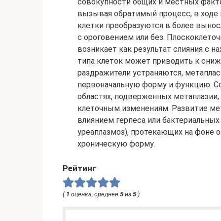
совокупности общих и местных факто
вызывая обратимый процесс, в ходе
клетки преобразуются в более вынос
с ороговением или без. Плоскоклеточ
возникает как результат слияния с 
типа клеток может приводить к сниж
раздражители устраняются, метапла
первоначальную форму и функцию. С
областях, подверженных метаплазии,
клеточным изменениям. Развитие ме
влиянием герпеса или бактериальных
уреаплазмоз), протекающих на фоне 
хроническую форму.
Рейтинг
(
1
оценка, среднее
5
из
5
)