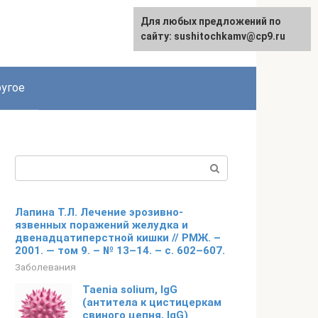
Для любых предложений по
Для любых предложений по
сайту: podgeludka@cp9.ru
сайту: sushitochkamv@cp9.ru
угое
Поиск:
Лапина Т.Л. Лечение эрозивно-
язвенных поражений желудка и
двенадцатиперстной кишки // РМЖ. –
2001. — том 9. – № 13–14. – с. 602–607.
Заболевания
Taenia solium, IgG
(антитела к цистицеркам
свиного цепня, IgG)