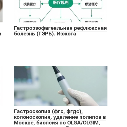
Гастроэзофагеальная рефлюксная
в
болезнь (ГЭРБ). Изжога
Гастроскопия (фгс, фгдс),
колоноскопия, удаление полипов в
Москве, биопсия по OLGA/OLGIM,